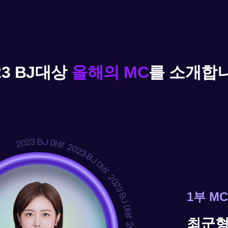
23 BJ대상
올해의 MC
를 소개합니
1부 MC
최군형