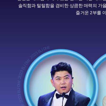
솔직함과 털털함을 겸비한 상큼한 매력의 가
즐거운 2부를 